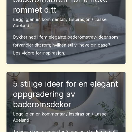
rommet ditt
Legg igjen en kommentar
/
Inspirasjon
/
Lasse
Apeland
Dykker ned i fem elegante baderomstray-ideer som
forvandler ditt rom; hvilken stil vil heve din oase?
Les videre for inspirasjon.
5 stilige ideer for en elegant
oppgradering av
baderomsdekor
Legg igjen en kommentar
/
Inspirasjon
/
Lasse
Apeland
Trenger du inspirasjon for å forvandle baderommet