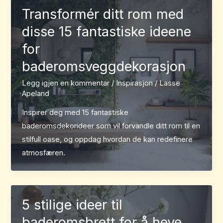
Transformér ditt rom med
disse 15 fantastiske ideene
for
baderomsveggdekorasjon
Legg igjen en kommentar
/
Inspirasjon
/
Lasse
Apeland
Inspirer deg med 15 fantastiske
baderomsdekorideer som vil forvandle ditt rom til en
stilfull oase, og oppdag hvordan de kan redefinere
atmosfæren.
5 stilige ideer til
baderomsbrett for å heve