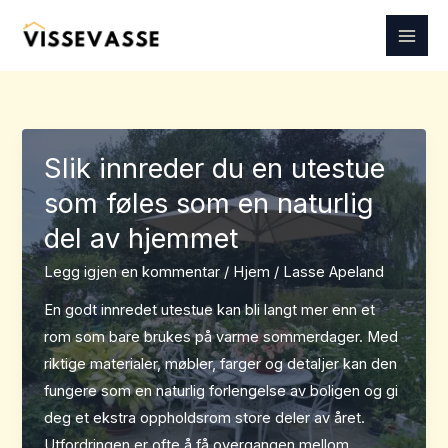
Hopp
rett
til
innholdet
Slik innreder du en utestue
som føles som en naturlig
del av hjemmet
Legg igjen en kommentar
/
Hjem
/
Lasse Apeland
En godt innredet utestue kan bli langt mer enn et
rom som bare brukes på varme sommerdager. Med
riktige materialer, møbler, farger og detaljer kan den
fungere som en naturlig forlengelse av boligen og gi
deg et ekstra oppholdsrom store deler av året.
Utfordringen er ofte å få overgangen mellom