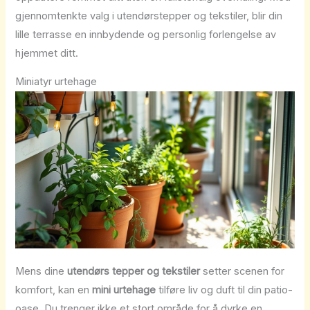
gjennomtenkte valg i utendørstepper og tekstiler, blir din
lille terrasse en innbydende og personlig forlengelse av
hjemmet ditt.
Miniatyr urtehage
Mens dine
utendørs tepper og tekstiler
setter scenen for
komfort, kan en
mini urtehage
tilføre liv og duft til din patio-
oase. Du trenger ikke et stort område for å dyrke en