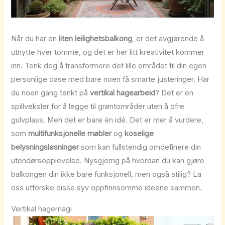
Når du har en
liten leilighetsbalkong
, er det avgjørende å
utnytte hver tomme, og det er her litt kreativitet kommer
inn. Tenk deg å transformere det lille området til din egen
personlige oase med bare noen få smarte justeringer. Har
du noen gang tenkt på
vertikal hagearbeid
? Det er en
spillveksler for å legge til grøntområder uten å ofre
gulvplass. Men det er bare én idé. Det er mer å vurdere,
som
multifunksjonelle møbler
og
koselige
belysningsløsninger
som kan fullstendig omdefinere din
utendørsopplevelse. Nysgjerrig på hvordan du kan gjøre
balkongen din ikke bare funksjonell, men også stilig? La
oss utforske disse syv oppfinnsomme ideene sammen.
Vertikal hagemagi