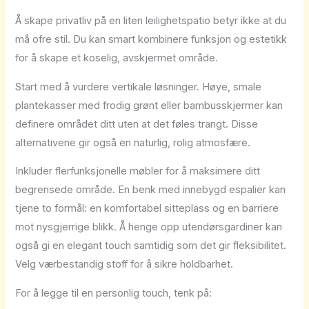
Å skape privatliv på en liten leilighetspatio betyr ikke at du
må ofre stil. Du kan smart kombinere funksjon og estetikk
for å skape et koselig, avskjermet område.
Start med å vurdere vertikale løsninger. Høye, smale
plantekasser med frodig grønt eller bambusskjermer kan
definere området ditt uten at det føles trangt. Disse
alternativene gir også en naturlig, rolig atmosfære.
Inkluder flerfunksjonelle møbler for å maksimere ditt
begrensede område. En benk med innebygd espalier kan
tjene to formål: en komfortabel sitteplass og en barriere
mot nysgjerrige blikk. Å henge opp utendørsgardiner kan
også gi en elegant touch samtidig som det gir fleksibilitet.
Velg værbestandig stoff for å sikre holdbarhet.
For å legge til en personlig touch, tenk på: