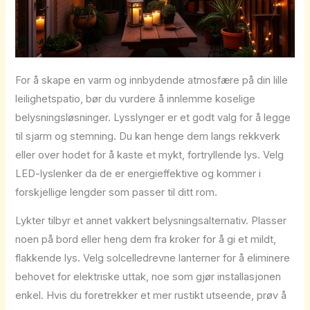
For å skape en varm og innbydende atmosfære på din lille
leilighetspatio, bør du vurdere å innlemme koselige
belysningsløsninger. Lysslynger er et godt valg for å legge
til sjarm og stemning. Du kan henge dem langs rekkverk
eller over hodet for å kaste et mykt, fortryllende lys. Velg
LED-lyslenker da de er energieffektive og kommer i
forskjellige lengder som passer til ditt rom.
Lykter tilbyr et annet vakkert belysningsalternativ. Plasser
noen på bord eller heng dem fra kroker for å gi et mildt,
flakkende lys. Velg solcelledrevne lanterner for å eliminere
behovet for elektriske uttak, noe som gjør installasjonen
enkel. Hvis du foretrekker et mer rustikt utseende, prøv å