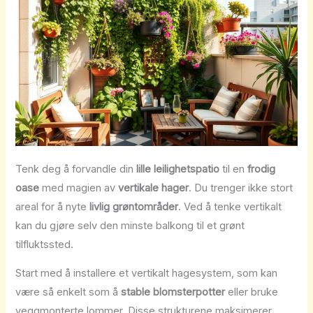
Tenk deg å forvandle din
lille leilighetspatio
til en
frodig
oase
med magien av
vertikale hager
. Du trenger ikke stort
areal for å nyte
livlig grøntområder
. Ved å tenke vertikalt
kan du gjøre selv den minste balkong til et grønt
tilfluktssted.
Start med å installere et vertikalt hagesystem, som kan
være så enkelt som å
stable blomsterpotter
eller bruke
veggmonterte lommer. Disse strukturene maksimerer