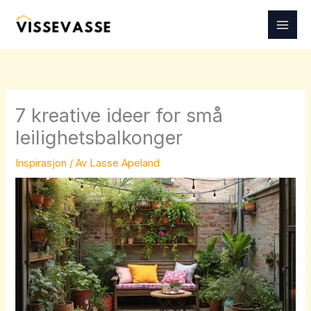
Hopp
rett
til
innholdet
7 kreative ideer for små
leilighetsbalkonger
Inspirasjon
/ Av
Lasse Apeland