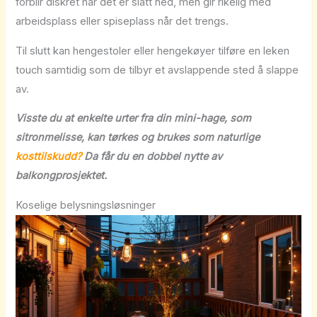
forblir diskret når det er slått ned, men gir rikelig med
arbeidsplass eller spiseplass når det trengs.
Til slutt kan hengestoler eller hengekøyer tilføre en leken
touch samtidig som de tilbyr et avslappende sted å slappe
av.
Visste du at enkelte urter fra din mini-hage, som
sitronmelisse, kan tørkes og brukes som naturlige
kosttilskudd?
Da får du en dobbel nytte av
balkongprosjektet.
Koselige belysningsløsninger