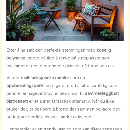
Etter å ha satt den perfekte stemningen med
koselig
belysning
, er det på tide å tenke på sitteplasser som
maksimerer den begrensede plassen på terrassen din.
Vurder
multifunksjonelle møbler
som en
oppbevaringsbenk
, som gir et sted å sitte samtidig som
puter eller hageverktøy holdes unna. Et
sammenleggbart
bistrossett
er et annet fantastisk alternativ. Når du ikke
bruker det, er det bare å brette det sammen og lagre det,
og frigjøre verdifull plass til andre aktiviteter.
Hengestoler er en trendy løsning som kan tilføre terrassen